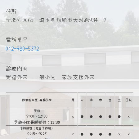
住所
〒357-0065 埼玉県飯能市大河原934－2
電話番号
042-980-5372
診療内容
発達外来 一般小児 家族支援外来
診察担当医 森脇先生
月
火
水
木
金
土
日祝
午前
9:00～12:00
×
●
●
●
●
●
×
予約外は最終受付：11:30
予防接種（完全予約制）
9:15〜9:25
×
●
●
●
●
×
×