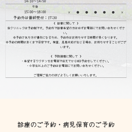
14:10〜14:50
午後
15:00〜18:00
×
●
●
●
●
●
×
予約外は最終受付：17:30
《 診察に関して 》
当クリニックは予約制です。予約外で診察希望の方は必ずお電話にてお問い合わせくださ
い。
※予約された方が優先になるため、予約外はお待たせする時間が長くなります。
※予約の時間はあくまで目安です。検査、急患対応が生じる場合、お待たせすることがござ
います。
《 予防接種に関して 》
・希望するワクチンをお電話で伝えてからWEB予約をしてください。
・小学生以上のご予約はお電話にてお問い合わせください。
ご理解ご協力のほどよろしくお願いいたします。
診療のご予約・病児保育のご予約