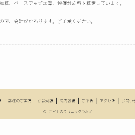
加算、ベースアップ加算、物価対応料を算定しています。
ので、会計がかわります。ご了承ください。
Ｐ
診療のご案内
併設施設
院内設備
ご予約
アクセス
お問い
©
こどものクリニックつむぎ